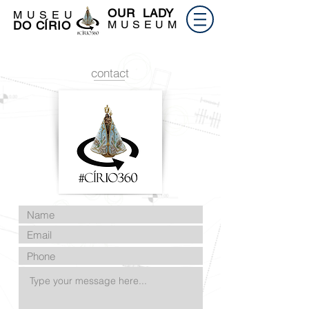
OUR LADY
M U S E U
M U S E U M
DO CÍRIO
contact